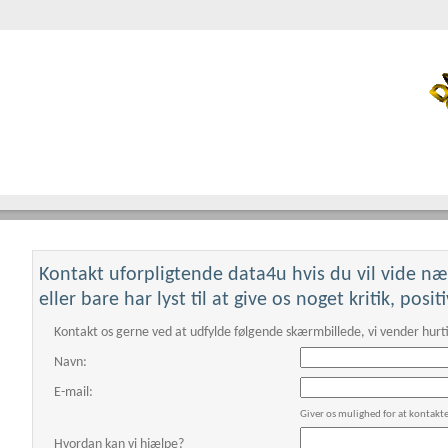
Kontakt uforpligtende data4u hvis du vil vide n
This page can't loa
eller bare har lyst til at give os noget kritik, posi
Do you own this websi
Kontakt os gerne ved at udfylde følgende skærmbillede, vi vender hurti
Navn:
E-mail:
Giver os mulighed for at kontakt
Hvordan kan vi hjælpe?