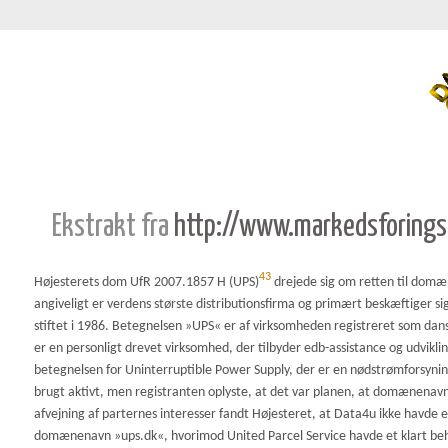
Ekstrakt fra
http://www.markedsforings
43
Højesterets dom UfR 2007.1857 H (UPS)
drejede sig om retten til domæ
angiveligt er verdens største distributionsfirma og primært beskæftiger 
stiftet i 1986. Betegnelsen »UPS« er af virksomheden registreret som 
er en personligt drevet virksomhed, der tilbyder edb-assistance og udvi
betegnelsen for Uninterruptible Power Supply, der er en nødstrømforsyni
brugt aktivt, men registranten oplyste, at det var planen, at domænenav
afvejning af parternes interesser fandt Højesteret, at Data4u ikke havde e
domænenavn »ups.dk«, hvorimod United Parcel Service havde et klart behov