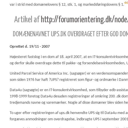
44
var i strid med domænelovens § 12, stk. 1, og markedsføringslovens § 1.
Artikel af
http://forumorientering.dk/nod
DOMÆNENAVNET UPS.DK OVERDRAGET EFTER GOD D
Oprettet d. 19/11 - 2007
Højesteret fastslog i en dom af 18. april 2007, at en IT-konsulentvirkso
og derfor skulle overdrage dette til pakke- og forsendelsesvirksomheden, 
United Parcel Service of America Inc. (sagsøger) er en verdensomspænde
som siden 1976 har haft ?UPS? registreret som figur- og ordmærke i Dan
Data4u (sagsøgte) er en IT-konsulentvirksomhed, som tilbyder edb-assist
1998-1999 foretog Data4u desuden registreringer af omkring 200 .dk 
tredjemands navne og varemærker. Nogle af disse domæner blev siden hen
To uger efter registreringen af ups.dk henvendte UPS sig til Data4u med 
forgæves anmodninger om overdragelse, indbragte UPS i september 2001