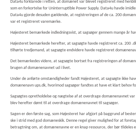
Data4u forklarede i retten, at domænet var blevet registreret med henbli
som en forkortelse for Uninterruptible Power Supply. Data4u havde imidlert
Data4u gjorde desuden gældende, at registreringen af de ca. 200 domænena
var et registreret varemærke.
Højesteret bemærkede indledningsvist, at sagsøger gennem mange år h
Højesteret bemærkede herefter, at sagsøgte havde registreret ca. 200 .
tilhørte tredjemand, at sagsøgte endvidere havde registreret domænena
Det bemærkedes videre, at sagsøgte bortset fra registreringen af domænena
brugen af domænenavnet ud i livet.
Under de anførte omstændigheder fandt Højesteret, at sagsøgte ikke havde
domænenavn ups.dk, hvorimod sagsøger fandtes at have et klart behov for
Sagsøgtes opretholdelse og nægtelse af at overdrage domænenavnet var
blev herefter dømt til at overdrage domænenavnet til sagsøger.
Sagen er den første sag, som Højesteret har afgjort på baggrund af best
ske i strid med god domæneskik. Denne regel giver mulighed for at foreta
betragtning om, at domænenavne er en knap ressource, der bør tildeles e