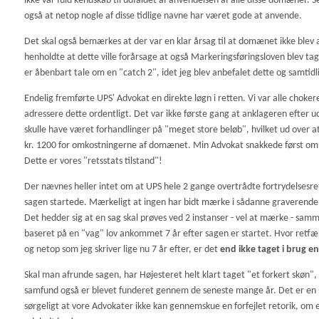
ikke var fuld kendskab til udfaldet af anvendelsen af alle disse domæner. 
også at netop nogle af disse tidlige navne har været gode at anvende.
Det skal også bemærkes at der var en klar årsag til at domænet ikke blev 
henholdte at dette ville forårsage at også Markeringsføringsloven blev tag
er åbenbart tale om en "catch 2", idet jeg blev anbefalet dette og samtidl
Endelig fremførte UPS' Advokat en direkte løgn i retten. Vi var alle chok
adressere dette ordentligt. Det var ikke første gang at anklageren efter u
skulle have været forhandlinger på "meget store beløb", hvilket ud over at 
kr. 1200 for omkostningerne af domænet. Min Advokat snakkede først om
Dette er vores "retsstats tilstand"!
Der nævnes heller intet om at UPS hele 2 gange overtrådte fortrydelsesrette
sagen startede. Mærkeligt at ingen har bidt mærke i sådanne graverende f
Det hedder sig at en sag skal prøves ved 2 instanser - vel at mærke - sam
baseret på en "vag" lov ankommet 7 år efter sagen er startet. Hvor retf
og netop som jeg skriver lige nu 7 år efter, er det
end ikke taget i brug e
Skal man afrunde sagen, har Højesteret helt klart taget "et forkert skøn",
samfund også er blevet funderet gennem de seneste mange år. Det er en sø
sørgeligt at vore Advokater ikke kan gennemskue en forfejlet retorik, om 