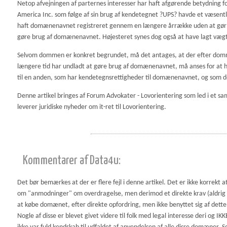
Netop afvejningen af parternes interesser har haft afgørende betydning fo
America Inc. som følge af sin brug af kendetegnet ?UPS? havde et væsent
haft domænenavnet registreret gennem en længere årrække uden at gør b
gøre brug af domænenavnet. Højesteret synes dog også at have lagt vægt på
Selvom dommen er konkret begrundet, må det antages, at der efter domme
længere tid har undladt at gøre brug af domænenavnet, må anses for at 
til en anden, som har kendetegnsrettigheder til domænenavnet, og som d
Denne artikel bringes af Forum Advokater - Lovorientering som led i et 
leverer juridiske nyheder om it-ret til Lovorientering.
Kommentarer af Data4u:
Det bør bemærkes at der er flere fejl i denne artikel. Det er ikke korrekt at
om "anmodninger" om overdragelse, men derimod et direkte krav (aldrig 
at købe domænet, efter direkte opfordring, men ikke benyttet sig af dette
Nogle af disse er blevet givet videre til folk med legal interesse deri og 