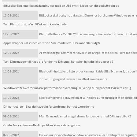
BitLocker kan knækkes på få minutter med en USB-stick: Sådan kan du beskytte din pc
13-05-2026
BitLocker skal beskytte data på stjålne eller bortkomne Windows-pc’er, m
Test: Philips' drøn af en 5K-skærm kan det hele
12-05-2026
Philips Brilliance 27E3U7903 er en design-skærm der brillerer til det mest
Apple dropper i al stilhed en stribe Mac-modeller: Disse modeller udgår
12-05-2026
AI-efterspørgsel rammer for alvor visse af Apples modeller. Flere modell
Test: Dine naboer vil hade dig for denne 'Extreme'-højttaler, hvis du ikke passer på
11-05-2026
Bluetooth-højttaler på steroider kan man kalde JBLs Extreme 5, da den li
stoffer. Til gengæld leverer den effekt som få andre.
Windows står over for massiv performance-overhaling: Bliver op til 70 procent kvikkere i brug
11-05-2026
Microsoft nyeste betaversion af Windows 11 får sig noget af en turboladn
DJI gør det igen: Skal du have din første drone, bør det være denne
08-05-2026
Man får usædvanligt meget drone for pengene med DJI's nye Lito X1
Guide: Nu kan forvandle din pc til en Xbox - sådan gør du
07-05-2026
Du kan nu forvandle din Windows-bærbare eller desktop til en regulær 