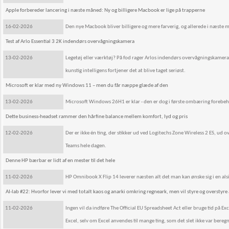
Apple forbereder lancering i næste måned: Ny og billigere Macbook er lige på trapperne
16-02-2026
Den nye Macbook bliver billigere og mere farverig, og allerede i næste 
Test af Arlo Essential 3 2K indendørs overvågningskamera
13-02-2026
Legetøj eller værktøj? På fod rager Arlos indendørs overvågningskamera
kunstig intelligens fortjener det at blive taget seriøst.
Microsoft er klar med ny Windows 11 – men du får næppe glæde af den
13-02-2026
Microsoft Windows 26H1 er klar - den er dog i første ombæring forebeh
Dette business-headset rammer den hårfine balance mellem komfort, lyd og pris
12-02-2026
Der er ikke én ting, der stikker ud ved Logitechs Zone Wireless 2 ES, u
Teams hele dagen.
Denne HP bærbar er lidt af en mester til det hele
11-02-2026
HP Omnibook X Flip 14 leverer næsten alt det man kan ønske sig i en als
AI-lab #22: Hvorfor lever vi med totalt kaos og anarki omkring regneark, men vil styre og overstyre
11-02-2026
Ingen vil da indføre The Official EU Spreadsheet Act eller bruge tid på 
Excel, selv om Excel anvendes til mange ting, som det slet ikke var beregne