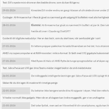
Test: DJI's nyeste mini-drone er den bedste drone, som du kan få lige nu
29-05-2026
Kinesiske DJI vinder endnu en gang i klassen af ultralette droner under 
Guldager: AI-firmaerne har i flere år givet os nærmest gratis adgang til buffetten med alle herlighede
28-05-2026
Klumme:
AI-firmaerne har givet os nærmest fri buffet i et par år. Den luk
hælde alt over i Claude og ChatGPT?
Guide til dit digitale nødudstyr: Her er den tech, som du skal have, når samfundet går i sort
27-05-2026
En lettere prepper-pakke kan forsøde tilværelsen en hel del, hvis strøm
AMD’s ny supercomputer er et RAM-monster i mikro-format: Er født med 192 gigabyte hukommel
27-05-2026
Med Ryzen AI Halo vil AMD flytte de tunge sprogmodeller ud af skyen og
Test: Jabra Panacast U30 gør dine Teams-møder meget bedre i de små mødelokaler
26-05-2026
De indbyggede intelligente løsninger gør Jabra Panacast U30 oplagt til d
Sådan får du din egen AI-maskine til rimelige penge
22-05-2026
Du behøver ikke længere sende dine AI-opgaver i skyen. Med den rette h
Vi tester normalt ikke gadgets: Men når en af slagsen kan lindre myggestik, gør vi en undtagelse
21-05-2026
Det lyder fjollet, men sæt en lille enhed til din smartphone, og du kan l