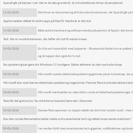
SpaceX går på børsen i nat: Her er de seks grunde til, at introduktionen bliver så sensationel
11-06-2026
Det bliver en børsnotering af historiske dimensioner, når SpaceX går på 
Apple trækker stikket til ældre apps på MacOS: Næste år er det slut
11-06-2026
Både ældre hardware og software sendes på pension af Apple i det kom
Test: Her er musikstreameren, der løfter din lyd til næste niveau
10-06-2026
En lille sort kasse fyldt med lydperler – Bluesounds Node Icon er pakket 
og så napper den også din tv-lyd.
Ny opdatering kan gøre din Windows 11 hurtigere: Sådan aktiverer du den nye turbo-knap
10-06-2026
Microsofts nyeste sikkerhedsopdatering gemmer på en turboknap, der puster
Microsoft klar med største sikkerheds-opdatering nogensinde: Patcher flere hundrede sårbare løsn
10-06-2026
Microsoft iværksætter en rekordstor runde af sikkerhedsopdateringer. De
Tesla får det grønne lys: Nu må bilerne (næsten) køre selv i Danmark
10-06-2026
Danske Tesla-ejere kan nu slippe rattett når de triller landet rundt - men 
Kan den norske Remarkable-tablet redde os fra amerikansk tech og nettets kværnende malstrøm?
09-06-2026
I en verden fyldt med amerikanske tech-giganter, notifikationer og doomsc