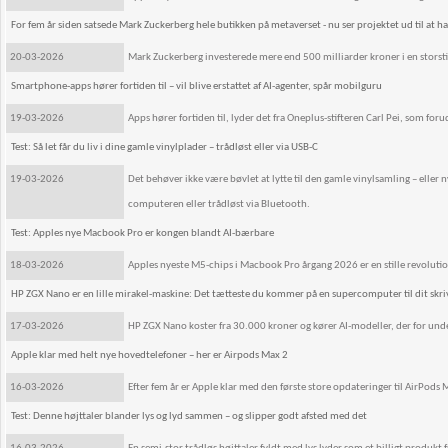
For fem år siden satsede Mark Zuckerberg hele butikken på metaverset - nu ser projektet ud til at h
20-03-2026
Mark Zuckerberg investerede mere end 500 milliarder kroner i en storstil
Smartphone-apps hører fortiden til – vil blive erstattet af AI-agenter, spår mobilguru
19-03-2026
Apps hører fortiden til, lyder det fra Oneplus-stifteren Carl Pei, som for
Test: Så let får du liv i dine gamle vinylplader – trådløst eller via USB-C
19-03-2026
Det behøver ikke være bøvlet at lytte til den gamle vinylsamling – eller ny
computeren eller trådløst via Bluetooth.
Test: Apples nye Macbook Pro er kongen blandt AI-bærbare
18-03-2026
Apples nyeste M5-chips i Macbook Pro årgang 2026 er en stille revolution 
HP ZGX Nano er en lille mirakel-maskine: Det tætteste du kommer på en supercomputer til dit skr
17-03-2026
HP ZGX Nano koster fra 30.000 kroner og kører AI-modeller, der for und
Apple klar med helt nye hovedtelefoner – her er Airpods Max 2
16-03-2026
Efter fem år er Apple klar med den første store opdateringer til AirPods 
Test: Denne højttaler blander lys og lyd sammen – og slipper godt afsted med det