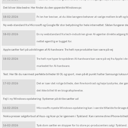
Det bliver ikke bedre: Her finder du den ypperste Windows-pc
18-02-2026
Pc'en her beviser, at du ikke længere behøver at vælge mellem kraft og 
Ny web-standard fra Microsoft og Google får stor betydning for hele internettet: Sådan fungerer d
18-02-2026
En ny webstandard fra tech-industrien giver AI-agenter direkte adgang ti
nettet egentlig er bygget for.
Apple sætter fart på udviklingen af AI-hardware: Tre helt nye produkter kan være på vej
18-02-2026
Tre helt nye typer kropsbåren AI-hardware kan være på vej fra Apple i
markedet for AI-hardware.
Test: Her får du nærmest perfekte billeder til OL og sport, men på ét punkt halter Samsungs luksus-
17-02-2026
Det er især det rolige billede, den fine kontrast og høje lysstyrke, der g
det ikke billet til en biografoplevelse.
Fejl i ny Windows-opdatering: Systemer på stribe sætter ud
16-02-2026
Microsofts nyeste Windows-opdatering kan i værste tilfælde forårsage de
Nokia presser salgsforbud af Asus- og Acer-pc’er igennem i Tyskland: Kan ramme dine iPhone-billed
16-02-2026
Tysk dom sætter en stopper for to store pc-producenters salg i Tyskland.