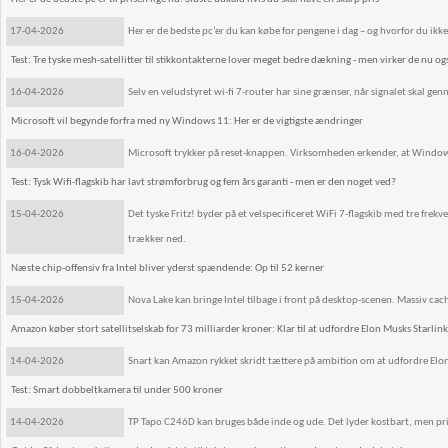
17-04-2026
Her er de bedste pc’er du kan købe for pengene i dag – og hvorfor du ikke 
Test: Tre tyske mesh-satellitter til stikkontakterne lover meget bedre dækning - men virker de nu og
16-04-2026
Selv en veludstyret wi-fi 7-router har sine grænser, når signalet skal gen
Microsoft vil begynde forfra med ny Windows 11: Her er de vigtigste ændringer
16-04-2026
Microsoft trykker på reset-knappen. Virksomheden erkender, at Windows 1
Test: Tysk Wifi-flagskib har lavt strømforbrug og fem års garanti - men er den noget ved?
15-04-2026
Det tyske Fritz! byder på et velspecificeret WiFi 7-flagskib med tre fr
trækker ned.
Næste chip-offensiv fra Intel bliver yderst spændende: Op til 52 kerner
15-04-2026
Nova Lake kan bringe Intel tilbage i front på desktop-scenen. Massiv cache
Amazon køber stort satellitselskab for 73 milliarder kroner: Klar til at udfordre Elon Musks Starlink
14-04-2026
Snart kan Amazon rykket skridt tættere på ambition om at udfordre Elon
Test: Smart dobbeltkamera til under 500 kroner
14-04-2026
TP Tapo C246D kan bruges både inde og ude. Det lyder kostbart, men prise