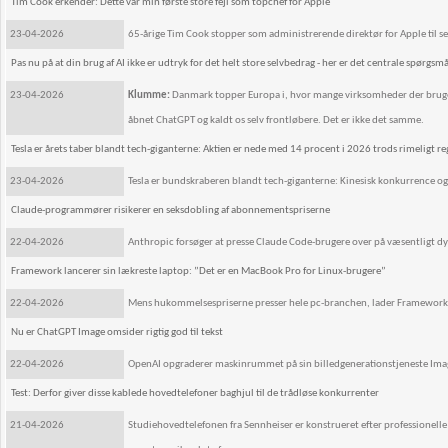
Tim Cook erkender: Dette var min første store fejl som topchef for Apple
23-04-2026
65-årige Tim Cook stopper som administrerende direktør for Apple til sep
Pas nu på at din brug af AI ikke er udtryk for det helt store selvbedrag - her er det centrale spørgsmå
23-04-2026
Klumme:
Danmark topper Europa i, hvor mange virksomheder der bruger AI
åbnet ChatGPT og kaldt os selv frontløbere. Det er ikke det samme.
Tesla er årets taber blandt tech-giganterne: Aktien er nede med 14 procent i 2026 trods rimeligt r
23-04-2026
Tesla er bundskraberen blandt tech-giganterne: Kinesisk konkurrence og 
Claude-programmører risikerer en seksdobling af abonnementspriserne
22-04-2026
Anthropic forsøger at presse Claude Code-brugere over på væsentligt 
Framework lancerer sin lækreste laptop: ”Det er en MacBook Pro for Linux-brugere”
22-04-2026
Mens hukommelsespriserne presser hele pc-branchen, lader Framework s
Nu er ChatGPT Image omsider rigtig god til tekst
22-04-2026
OpenAI opgraderer maskinrummet på sin billedgenerationstjeneste Images
Test: Derfor giver disse kablede hovedtelefoner baghjul til de trådløse konkurrenter
21-04-2026
Studiehovedtelefonen fra Sennheiser er konstrueret efter professionelle