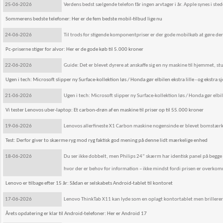
25-06-2026
Verdens bedst sælgende telefon får ingen arvtager i år. Apple synes i stede
Sommerens bedste telefoner: Her er de fem bedste mobil-tilbud lige nu
24-06-2026
Til trods for stigende komponentpriser er der gode mobilkøb at gøre der
Pc-priserne stiger for alvor: Her er de gode køb til 5.000 kroner
22-06-2026
Guide: Det er blevet dyrere at anskaffe sig en ny maskine til hjemmet, stu
Ugen i tech: Microsoft slipper ny Surface-kollektion løs / Honda gør elbilen ekstra lille - og ekstra s
21-06-2026
Ugen i tech: Microsoft slipper ny Surface-kollektion løs / Honda gør elbilen
Vi tester Lenovos uber-laptop: Et carbon-drøn af en maskine til priser op til 55.000 kroner
19-06-2026
Lenovos allerfineste X1 Carbon maskine nogensinde er blevet bomstærk.
Test: Derfor giver to skærme ryg mod ryg faktisk god mening på denne lidt mærkelige enhed
18-06-2026
Du ser ikke dobbelt, men Philips 24” skærm har identisk panel på begge si
hvor der er behov for information – ikke mindst fordi prisen er overkom
Lenovo er tilbage efter 15 år: Sådan er selskabets Android-tablet til kontoret
17-06-2026
Lenovo ThinkTab X11 kan lyde som en oplagt kontortablet men brillerer 
Årets opdatering er klar til Android-telefoner: Her er Android 17