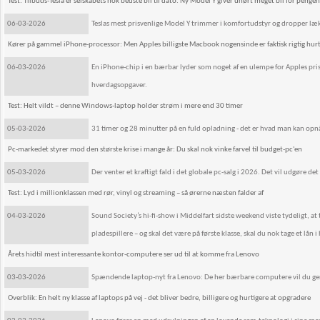
Test: Tilbuds-Tesla er selskabets nok bedste bil til dato: Ny Model Y giver uhørt meget bil for penge
06-03-2026
Teslas mest prisvenlige Model Y trimmer i komfortudstyr og dropper læk
Kører på gammel iPhone-processor: Men Apples billigste Macbook nogensinde er faktisk rigtig hurtig
06-03-2026
En iPhone-chip i en bærbar lyder som noget af en ulempe for Apples pr
hverdagsopgaver.
Test: Helt vildt – denne Windows-laptop holder strøm i mere end 30 timer
05-03-2026
31 timer og 28 minutter på en fuld opladning - det er hvad man kan o
Pc-markedet styrer mod den største krise i mange år: Du skal nok vinke farvel til budget-pc'en
05-03-2026
Der venter et kraftigt fald i det globale pc-salg i 2026. Det vil udgøre det 
Test: Lyd i millionklassen med rør, vinyl og streaming – så ørerne næsten falder af
04-03-2026
Sound Society’s hi-fi-show i Middelfart sidste weekend viste tydeligt, a
pladespillere – og skal det være på første klasse, skal du nok tage et lån i
Årets hidtil mest interessante kontor-computere ser ud til at komme fra Lenovo
03-03-2026
Spændende laptop-nyt fra Lenovo: De her bærbare computere vil du ge
Overblik: En helt ny klasse af laptops på vej - det bliver bedre, billigere og hurtigere at opgradere