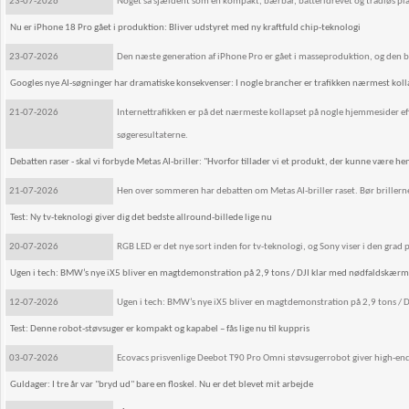
23-07-2026
Noget så sjældent som en kompakt, bærbar, batteridrevet og trådløs plad
Nu er iPhone 18 Pro gået i produktion: Bliver udstyret med ny kraftfuld chip-teknologi
23-07-2026
Den næste generation af iPhone Pro er gået i masseproduktion, og den bl
Googles nye AI-søgninger har dramatiske konsekvenser: I nogle brancher er trafikken nærmest koll
21-07-2026
Internettrafikken er på det nærmeste kollapset på nogle hjemmesider efte
søgeresultaterne.
Debatten raser - skal vi forbyde Metas AI-briller: "Hvorfor tillader vi et produkt, der kunne være hent
21-07-2026
Hen over sommeren har debatten om Metas AI-briller raset. Bør brillerne 
Test: Ny tv-teknologi giver dig det bedste allround-billede lige nu
20-07-2026
RGB LED er det nye sort inden for tv-teknologi, og Sony viser i den grad 
Ugen i tech: BMW’s nye iX5 bliver en magtdemonstration på 2,9 tons / DJI klar med nødfaldskærm 
12-07-2026
Ugen i tech: BMW’s nye iX5 bliver en magtdemonstration på 2,9 tons / 
Test: Denne robot-støvsuger er kompakt og kapabel – fås lige nu til kuppris
03-07-2026
Ecovacs prisvenlige Deebot T90 Pro Omni støvsugerrobot giver high-end s
Guldager: I tre år var "bryd ud" bare en floskel. Nu er det blevet mit arbejde