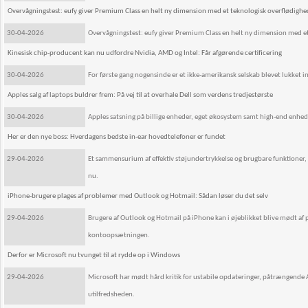
Overvågningstest: eufy giver Premium Class en helt ny dimension med et teknologisk overflødigh
30-04-2026
Overvågningstest: eufy giver Premium Class en helt ny dimension med e
Kinesisk chip-producent kan nu udfordre Nvidia, AMD og Intel: Får afgørende certificering
30-04-2026
For første gang nogensinde er et ikke-amerikansk selskab blevet lukket i
Apples salg af laptops buldrer frem: På vej til at overhale Dell som verdens tredjestørste
30-04-2026
Apples satsning på billige enheder, eget økosystem samt high-end enhe
Her er den nye boss: Hverdagens bedste in-ear hovedtelefoner er fundet
29-04-2026
Et sammensurium af effektiv støjundertrykkelse og brugbare funktioner, 
nu.
iPhone-brugere plages af problemer med Outlook og Hotmail: Sådan løser du det selv
29-04-2026
Brugere af Outlook og Hotmail på iPhone kan i øjeblikket blive mødt af 
kontoopsætningen.
Derfor er Microsoft nu tvunget til at rydde op i Windows
29-04-2026
Microsoft har mødt hård kritik for ustabile opdateringer, påtrængende AI
utilfredsheden.