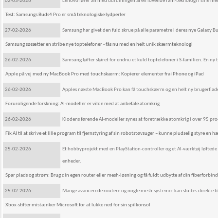
02-03-2026
Lenovo fører an med udrulningen af en lovende ram-teknologi i sine mere
Test: Samsungs Buds4 Pro er små teknologiske lydperler
27-02-2026
Samsung har givet den fuld skrue på alle parametre i deres nye Galaxy 
Samsung søsætter en stribe nye toptelefoner - fås nu med en helt unik skærmteknologi
26-02-2026
Samsung løfter sløret for endnu et kuld toptelefoner i S-familien. En ny 
Apple på vej med ny MacBook Pro med touchskærm: Kopierer elementer fra iPhone og iPad
26-02-2026
Apples næste MacBook Pro kan få touchskærm og en helt ny brugerflade, d
Foruroligende forskning: AI-modeller er vilde med at anbefale atomkrig
26-02-2026
Klodens førende AI-modeller synes at foretrække atomkrig i over 95 proc
Fik AI til at skrive et lille program til fjernstyring af sin robotstøvsuger – kunne pludselig styre en
25-02-2026
Et hobbyprojekt med en PlayStation-controller og et AI-værktøj løftede s
enheder.
Spar plads og strøm: Brug din egen router eller mesh-løsning og få fuldt udbytte af din fiberforbind
25-02-2026
Mange avancerede routere og nogle mesh-systemer kan sluttes direkte ti
Xbox-stifter mistænker Microsoft for at lukke ned for sin spilkonsol