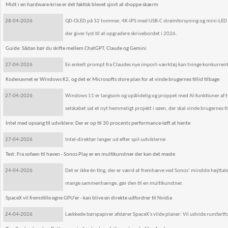
Midt i en hardware-krise er det faktisk blevet sjovt at shoppe skærm
28-04-2026
QD-OLED på 32 tommer, 4K-IPS med USB-C strømforsyning og mini-LED m
der giver lyst til at opgradere skrivebordet i 2026.
Guide: Sådan bør du skifte mellem ChatGPT, Claude og Gemini
27-04-2026
En enkelt prompt fra Claudes nye import-værktøj kan tvinge konkurrenten t
Kodenavnet er Windows K2, og det er Microsofts store plan for at vinde brugernes tillid tilbage
27-04-2026
Windows 11 er langsom og upålidelig og proppet med AI-funktioner af tviv
selskabet sat et nyt hemmeligt projekt i søen, der skal vinde brugernes til
Intel med opsang til udviklere: Der er op til 30 procents performance-løft at hente
27-04-2026
Intel-direktør langer ud efter spil-udviklerne
Test: Fra sofaen til haven - Sonos Play er en multikunstner der kan det meste
24-04-2026
Det er ikke én ting, der er værd at fremhæve ved Sonos’ mindste højtt
mange sammenhænge, gør den til en multikunstner.
SpaceX vil fremstille egne GPU'er - kan blive en direkte udfordrer til Nvidia
24-04-2026
Lækkede børspapirer afslører SpaceX's vilde planer: Vil udvide rumfart