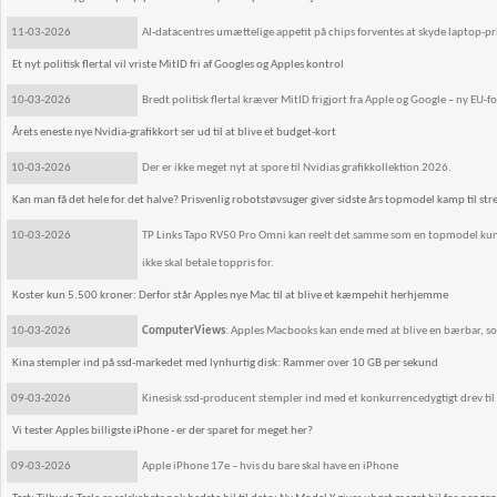
11-03-2026
AI-datacentres umættelige appetit på chips forventes at skyde laptop-pr
Et nyt politisk flertal vil vriste MitID fri af Googles og Apples kontrol
10-03-2026
Bredt politisk flertal kræver MitID frigjort fra Apple og Google – ny EU-
Årets eneste nye Nvidia-grafikkort ser ud til at blive et budget-kort
10-03-2026
Der er ikke meget nyt at spore til Nvidias grafikkollektion 2026.
Kan man få det hele for det halve? Prisvenlig robotstøvsuger giver sidste års topmodel kamp til str
10-03-2026
TP Links Tapo RV50 Pro Omni kan reelt det samme som en topmodel kunne
ikke skal betale toppris for.
Koster kun 5.500 kroner: Derfor står Apples nye Mac til at blive et kæmpehit herhjemme
10-03-2026
ComputerViews
: Apples Macbooks kan ende med at blive en bærbar, som 
Kina stempler ind på ssd-markedet med lynhurtig disk: Rammer over 10 GB per sekund
09-03-2026
Kinesisk ssd-producent stempler ind med et konkurrencedygtigt drev til
Vi tester Apples billigste iPhone - er der sparet for meget her?
09-03-2026
Apple iPhone 17e – hvis du bare skal have en iPhone