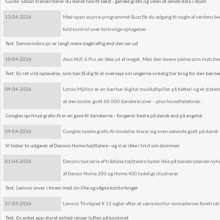
Guide: Sådan transkriberer du dansk tale til tekst - ganske gratis og uden at sende data i skyen
13-04-2026
Med open source-programmet Buzz får du adgang til nogle af verdens beds
fuld kontrol over fortrolige optagelser.
Test: Denne mikro-pc er langt mere slagkraftig end den ser ud
10-04-2026
Asus NUC 6 Pro ser ikke ud af meget. Men den levere ydelse som matche
Test: En ret vild oplevelse, som kan få dig til at overveje om ungerne virkelig har brug for den børn
09-04-2026
Lotoo Mjölnir er en bærbar digital musikafspiller på batteri og et state
at den koster godt 60.000 danske kroner – plus hovedtelefoner.
Googles spritnye gratis-AI er en gave til danskerne – fungerer bedre på dansk end på engelsk
09-04-2026
Googles nyeste gratis AI-modeller klarer sig overraskende godt på dansk
Vi tester to udgaver af Denons Home-højttalere - og vi er ikke i tvivl om dommen
01-04-2026
Denons nye serie af trådløse højttalere byder ikke på banebrydende nyhe
af Denon Home 200 og Home 400 tydeligt illustrerer.
Test: Lenovo sover i timen med sin lille og vågne kontorkriger
27-03-2026
Lenovo Thinkpad X 13 sigter efter at være kontor-nomadernes foretrukne m
Test: En enkel app-styret enhed renser luften på kontoret