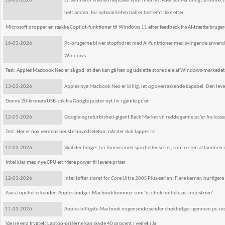
16-03-2026
En semi-stor trådløs højttaler fyldt med lys lyder som et billigt produkt 
helt anden, for lydkvaliteten halter bestemt ikke efter.
Microsoft dropper en række Copilot-funktioner til Windows 11 efter feedback fra AI-trætte bruger
16-03-2026
Pc-brugerne bliver stopfodret med AI-funktioner med svingende anvendeli
Windows.
Test: Apples Macbook Neo er så god, at den kan gå hen og udslette store dele af Windows-markedet
13-03-2026
Apples nye Macbook Neo er billig, let og overraskende kapabel. Den lev
Denne 20-kroners USB-stik fra Google puster nyt liv i gamle pc’er
12-03-2026
Google og refurbished-gigant Back Market vil redde gamle pc'er fra loss
Test: Her er nok verdens bedste hovedtelefon, når der skal lappes tv
12-03-2026
Skal der binges tv i timevis med sport eller serier, som resten af familien 
Intel klar med nye CPU’er: Mere power til lavere priser
12-03-2026
Intel løfter sløret for Core Ultra 200S Plus-serien: Flere kerner, hurtig
Asus-topchef erkender: Apples budget-Macbook kommer som 'et chok for hele pc-industrien’
11-03-2026
Apples billigste Macbook nogensinde sender chokbølger igennem pc-indu
Værre end frygtet: Laptop-priserne kan skyde 40 procent i vejret i år