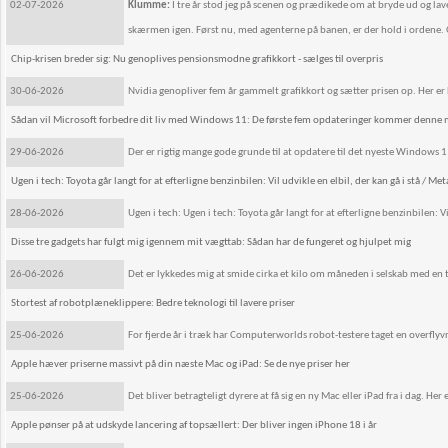
02-07-2026
Klumme:
I tre år stod jeg på scenen og prædikede om at bryde ud og lave 
skærmen igen. Først nu, med agenterne på banen, er der hold i ordene. Og 
Chip-krisen breder sig: Nu genoplives pensionsmodne grafikkort - sælges til overpris
30-06-2026
Nvidia genopliver fem år gammelt grafikkort og sætter prisen op. Her er 
Sådan vil Microsoft forbedre dit liv med Windows 11: De første fem opdateringer kommer denne
29-06-2026
Der er rigtig mange gode grunde til at opdatere til det nyeste Windows 1
Ugen i tech: Toyota går langt for at efterligne benzinbilen: Vil udvikle en elbil, der kan gå i stå / Met
28-06-2026
Ugen i tech: Ugen i tech: Toyota går langt for at efterligne benzinbilen: Vi
Disse tre gadgets har fulgt mig igennem mit vægttab: Sådan har de fungeret og hjulpet mig
26-06-2026
Det er lykkedes mig at smide cirka et kilo om måneden i selskab med en t
Stortest af robotplæneklippere: Bedre teknologi til lavere priser
25-06-2026
For fjerde år i træk har Computerworlds robot-testere taget en overfly
Apple hæver priserne massivt på din næste Mac og iPad: Se de nye priser her
25-06-2026
Det bliver betragteligt dyrere at få sig en ny Mac eller iPad fra i dag. He
Apple pønser på at udskyde lancering af topsællert: Der bliver ingen iPhone 18 i år