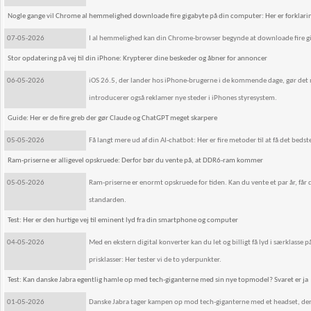
Nogle gange vil Chrome al hemmelighed downloade fire gigabyte på din computer: Her er forklari
07-05-2026
I al hemmelighed kan din Chrome-browser begynde at downloade fire g
Stor opdatering på vej til din iPhone: Krypterer dine beskeder og åbner for annoncer
06-05-2026
iOS 26.5, der lander hos iPhone-brugerne i de kommende dage, gør det
introducerer også reklamer nye steder i iPhones styresystem.
Guide: Her er de fire greb der gør Claude og ChatGPT meget skarpere
05-05-2026
Få langt mere ud af din AI-chatbot: Her er fire metoder til at få det bedste
Ram-priserne er alligevel opskruede: Derfor bør du vente på, at DDR6-ram kommer
05-05-2026
Ram-priserne er enormt opskruede for tiden. Kan du vente et par år, får
standarden.
Test: Her er den hurtige vej til eminent lyd fra din smartphone og computer
04-05-2026
Med en ekstern digital konverter kan du let og billigt få lyd i særklasse
prisklasser: Her tester vi de to yderpunkter.
Test: Kan danske Jabra egentlig hamle op med tech-giganterne med sin nye topmodel? Svaret er ja
01-05-2026
Danske Jabra tager kampen op mod tech-giganterne med et headset, der