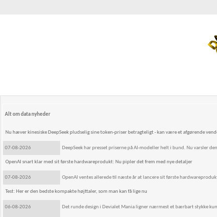
Alt om data nyheder
Nu hæver kinesiske DeepSeek pludselig sine token-priser betragteligt - kan være et afgørende ven
07-08-2026
DeepSeek har presset priserne på AI-modeller helt i bund. Nu varsler den
OpenAI snart klar med sit første hardwareprodukt: Nu pipler det frem med nye detaljer
07-08-2026
OpenAI ventes allerede til næste år at lancere sit første hardwareprodukt
Test: Her er den bedste kompakte højttaler, som man kan få lige nu
06-08-2026
Det runde design i Devialet Mania ligner nærmest et bærbart stykke kuns