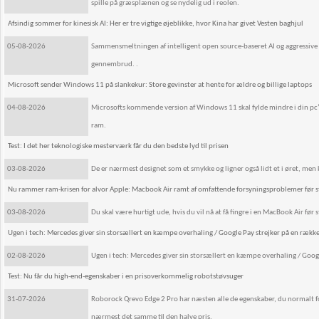
spille på græsplænen og se nydelig ud i reolen.
Afsindig sommer for kinesisk AI: Her er tre vigtige øjeblikke, hvor Kina har givet Vesten baghjul
05-08-2026
Sammensmeltningen af intelligent open source-baseret AI og aggressive
gennembrud. .
Microsoft sender Windows 11 på slankekur: Store gevinster at hente for ældre og billige laptops
04-08-2026
Microsofts kommende version af Windows 11 skal fylde mindre i din pc
ram.
Test: I det her teknologiske mesterværk får du den bedste lyd til prisen
03-08-2026
De er nærmest designet som et smykke og ligner også lidt et i øret, men
Nu rammer ram-krisen for alvor Apple: Macbook Air ramt af omfattende forsyningsproblemer før s
03-08-2026
Du skal være hurtigt ude, hvis du vil nå at få fingre i en MacBook Air før 
Ugen i tech: Mercedes giver sin storsællert en kæmpe overhaling / Google Pay strejker på en rækk
02-08-2026
Ugen i tech: Mercedes giver sin storsællert en kæmpe overhaling / Goog
Test: Nu får du high-end-egenskaber i en prisoverkommelig robotstøvsuger
31-07-2026
Roborock Qrevo Edge 2 Pro har næsten alle de egenskaber, du normalt f
nærmest det samme til den halve pris.