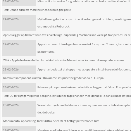
25-02-2026
Microsoft mistænkes for gradvist at ville ved at lukke ned for Xbox'en til 
Test: Denne adrætte maskine er en teknologisk perle
24-02-2026
Møbelben og dobbelte dørtrin er ikke længere et problem, samtidig med a
end-model fra Roborock.
Apple lægger op til hardware-fest i næste uge - superbillig Macbook kan være på trapperne: Her er
24-02-2026
Apple inviterer til tre dages hardware-fest fra og med 2. marts, hvor 
præsenteret.
20 års Apple-historie slutter: En række historiske Mac-enheder kan snart ikke opdateres mere
23-02-2026
Apple har besluttet at stoppe med at opdatere Intel-baserede Mac-compu
Knækker komponent-kurven? Hukommelses-priser begynder at dale i Europa
23-02-2026
Priserne på populære hukommelseskits er begyndt at falde i Europa efte
Test: Du får rigtigt meget for pengene, hvis du tør tage chancen med denne lille danske headset-p
20-02-2026
Wavells to nye hovedtelefoner – in-ear og over-ear – er solide eksempler 
det dobbelte.
Monumental opdatering: Intels Ultra-pc'er får et heftigt performance-løft
19-02-2026
Maskiner med Intel-grafik leverer nu op til fire gange højere ydelse i spi