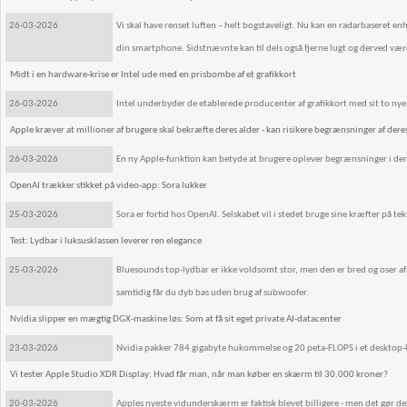
26-03-2026
Vi skal have renset luften – helt bogstaveligt. Nu kan en radarbaseret enh
din smartphone. Sidstnævnte kan til dels også fjerne lugt og derved vær
Midt i en hardware-krise er Intel ude med en prisbombe af et grafikkort
26-03-2026
Intel underbyder de etablerede producenter af grafikkort med sit to ny
Apple kræver at millioner af brugere skal bekræfte deres alder - kan risikere begrænsninger af der
26-03-2026
En ny Apple-funktion kan betyde at brugere oplever begrænsninger i dere
OpenAI trækker stikket på video-app: Sora lukker
25-03-2026
Sora er fortid hos OpenAI. Selskabet vil i stedet bruge sine kræfter på t
Test: Lydbar i luksusklassen leverer ren elegance
25-03-2026
Bluesounds top-lydbar er ikke voldsomt stor, men den er bred og oser af k
samtidig får du dyb bas uden brug af subwoofer.
Nvidia slipper en mægtig DGX-maskine løs: Som at få sit eget private AI-datacenter
23-03-2026
Nvidia pakker 784 gigabyte hukommelse og 20 peta-FLOPS i et desktop-
Vi tester Apple Studio XDR Display: Hvad får man, når man køber en skærm til 30.000 kroner?
20-03-2026
Apples nyeste vidunderskærm er faktisk blevet billigere - men det gør de