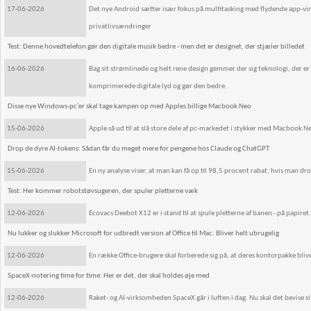
17-06-2026
Det nye Android sætter især fokus på multitasking med flydende app-vi
privatlivsændringer
Test: Denne hovedtelefon gør den digitale musik bedre - men det er designet, der stjæler billedet
16-06-2026
Bag sit strømlinede og helt rene design gemmer der sig teknologi, der er
komprimerede digitale lyd og gør den bedre.
Disse nye Windows-pc’er skal tage kampen op med Apples billige Macbook Neo
15-06-2026
Apple så ud til at slå store dele af pc-markedet i stykker med Macbook 
Drop de dyre AI-tokens: Sådan får du meget mere for pengene hos Claude og ChatGPT
15-06-2026
En ny analyse viser, at man kan få op til 98,5 procent rabat, hvis man d
Test: Her kommer robotstøvsugeren, der spuler pletterne væk
12-06-2026
Ecovacs Deebot X12 er i stand til at spule pletterne af banen - på papiret.
Nu lukker og slukker Microsoft for udbredt version af Office til Mac: Bliver helt ubrugelig
12-06-2026
En række Office-brugere skal forberede sig på, at deres kontorpakke bliv
SpaceX-notering time for time: Her er det, der skal holdes øje med
12-06-2026
Raket- og AI-virksomheden SpaceX går i luften i dag. Nu skal det bevise 