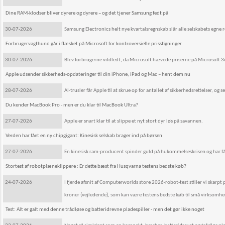
Dine RAM-klodser bliver dyrere og dyrere – og det tjener Samsung fedt på
30-07-2026
Samsung Electronics helt nye kvartalsregnskab slår alle selskabets egne r
Forbrugervagthund går i flæsket på Microsoft for kontroversielle prisstigninger
30-07-2026
Blev forbrugerne vildledt, da Microsoft hævede priserne på Microsoft 
Apple udsender sikkerheds-opdateringer til din iPhone, iPad og Mac – hent dem nu
28-07-2026
AI-trusler får Apple til at skrue op for antallet af sikkerhedsrettelser, 
Du kender MacBook Pro - men er du klar til MacBook Ultra?
27-07-2026
Apple er snart klar til at slippe et nyt stort dyr løs på savannen.
Verden har fået en ny chipgigant: Kinesisk selskab brager ind på børsen
27-07-2026
En kinesisk ram-producent spinder guld på hukommelseskrisen og har fåe
Stortest af robotplæneklippere : Er dette bæst fra Husqvarna testens bedste køb?
24-07-2026
I fjerde afsnit af Computerworlds store 2026-robot-test stiller vi ska
kroner (vejledende), som kan være testens bedste køb til små virksomhed
Test: Alt er galt med denne trådløse og batteridrevne pladespiller - men det gør ikke noget