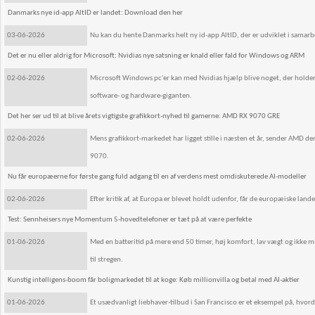
Danmarks nye id-app AltID er landet: Download den her
03-06-2026
Nu kan du hente Danmarks helt ny id-app AltID, der er udviklet i samar
Det er nu eller aldrig for Microsoft: Nvidias nye satsning er knald eller fald for Windows og ARM
02-06-2026
Microsoft Windows pc'er kan med Nvidias hjælp blive noget, der holder s
software- og hardware-giganten.
Det her ser ud til at blive årets vigtigste grafikkort-nyhed til gamerne: AMD RX 9070 GRE
02-06-2026
Mens grafikkort-markedet har ligget stille i næsten et år, sender AMD 
9070.
Nu får europæerne for første gang fuld adgang til en af verdens mest omdiskuterede AI-modeller
02-06-2026
Efter kritik af, at Europa er blevet holdt udenfor, får de europæiske lande
Test: Sennheisers nye Momentum 5-hovedtelefoner er tæt på at være perfekte
01-06-2026
Med en batteritid på mere end 50 timer, høj komfort, lav vægt og ikke 
til stregen.
Kunstig intelligens-boom får boligmarkedet til at koge: Køb millionvilla og betal med AI-aktier
01-06-2026
Et usædvanligt liebhaver-tilbud i San Francisco er et eksempel på, hvo