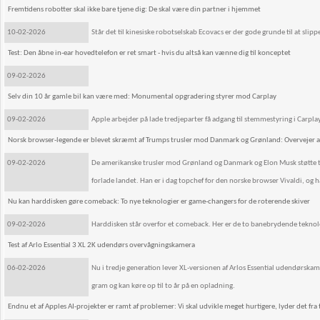
Fremtidens robotter skal ikke bare tjene dig: De skal være din partner i hjemmet
10-02-2026
Står det til kinesiske robotselskab Ecovacs er der gode grunde til at sli
Test: Den åbne in-ear hovedtelefon er ret smart - hvis du altså kan vænne dig til konceptet
09-02-2026
Selv din 10 år gamle bil kan være med: Monumental opgradering styrer mod Carplay
09-02-2026
Apple arbejder på lade tredjeparter få adgang til stemmestyring i Carpla
Norsk browser-legende er blevet skræmt af Trumps trusler mod Danmark og Grønland: Overvejer at
09-02-2026
De amerikanske trusler mod Grønland og Danmark og Elon Musk støtte til d
forlade landet. Han er i dag topchef for den norske browser Vivaldi, og 
Nu kan harddisken gøre comeback: To nye teknologier er game-changers for de roterende skiver
09-02-2026
Harddisken står overfor et comeback. Her er de to banebrydende teknologi
Test af Arlo Essential 3 XL 2K udendørs overvågningskamera
06-02-2026
Nu i tredje generation lever XL-versionen af Arlos Essential udendørskam
gram og kan køre op til to år på en opladning.
Endnu et af Apples AI-projekter er ramt af problemer: Vi skal udvikle meget hurtigere, lyder det fra