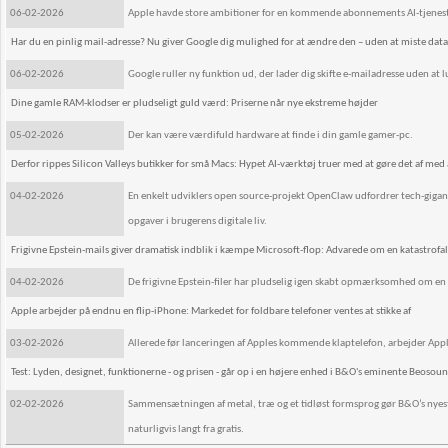
06-02-2026
Apple havde store ambitioner for en kommende abonnements AI-tjeneste p
Har du en pinlig mail-adresse? Nu giver Google dig mulighed for at ændre den – uden at miste data
06-02-2026
Google ruller ny funktion ud, der lader dig skifte e-mailadresse uden at
Dine gamle RAM-klodser er pludseligt guld værd: Priserne når nye ekstreme højder
05-02-2026
Der kan være værdifuld hardware at finde i din gamle gamer-pc.
Derfor rippes Silicon Valleys butikker for små Macs: Hypet AI-værktøj truer med at gøre det af med
04-02-2026
En enkelt udviklers open source-projekt OpenClaw udfordrer tech-gigant
opgaver i brugerens digitale liv.
Frigivne Epstein-mails giver dramatisk indblik i kæmpe Microsoft-flop: Advarede om en katastrofal
04-02-2026
De frigivne Epstein-filer har pludselig igen skabt opmærksomhed om e
Apple arbejder på endnu en flip-iPhone: Markedet for foldbare telefoner ventes at stikke af
03-02-2026
Allerede før lanceringen af Apples kommende klaptelefon, arbejder Appl
Test: Lyden, designet, funktionerne - og prisen - går op i en højere enhed i B&O's eminente Beosou
02-02-2026
Sammensætningen af metal, træ og et tidløst formsprog gør B&O’s nyeste l
naturligvis langt fra gratis.