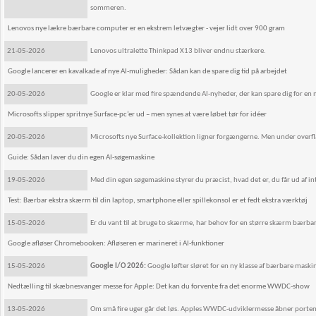
sommeren.
Lenovos nye lækre bærbare computer er en ekstrem letvægter - vejer lidt over 900 gram
21-05-2026
Lenovos ultralette Thinkpad X13 bliver endnu stærkere.
Google lancerer en kavalkade af nye AI-muligheder: Sådan kan de spare dig tid på arbejdet
20-05-2026
Google er klar med fire spændende AI-nyheder, der kan spare dig for en m
Microsofts slipper spritnye Surface-pc’er ud – men synes at være løbet tør for idéer
20-05-2026
Microsofts nye Surface-kollektion ligner forgængerne. Men under overf
Guide: Sådan laver du din egen AI-søgemaskine
19-05-2026
Med din egen søgemaskine styrer du præcist, hvad det er, du får ud af in
Test: Bærbar ekstra skærm til din laptop, smartphone eller spillekonsol er et fedt ekstra værktøj
15-05-2026
Er du vant til at bruge to skærme, har behov for en større skærm bærba
Google afløser Chromebooken: Afløseren er marineret i AI-funktioner
15-05-2026
Google I/O 2026:
Google løfter sløret for en ny klasse af bærbare mas
Nedtælling til skæbnesvanger messe for Apple: Det kan du forvente fra det enorme WWDC-show
13-05-2026
Om små fire uger går det løs. Apples WWDC-udviklermesse åbner portene,