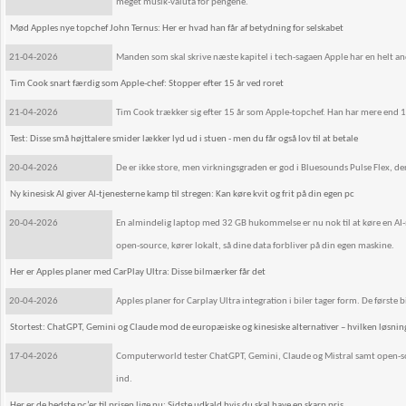
meget musik-valuta for pengene.
Mød Apples nye topchef John Ternus: Her er hvad han får af betydning for selskabet
21-04-2026
Manden som skal skrive næste kapitel i tech-sagaen Apple har en helt an
Tim Cook snart færdig som Apple-chef: Stopper efter 15 år ved roret
21-04-2026
Tim Cook trækker sig efter 15 år som Apple-topchef. Han har mere end 10
Test: Disse små højttalere smider lækker lyd ud i stuen - men du får også lov til at betale
20-04-2026
De er ikke store, men virkningsgraden er god i Bluesounds Pulse Flex, der
Ny kinesisk AI giver AI-tjenesterne kamp til stregen: Kan køre kvit og frit på din egen pc
20-04-2026
En almindelig laptop med 32 GB hukommelse er nu nok til at køre en AI
open-source, kører lokalt, så dine data forbliver på din egen maskine.
Her er Apples planer med CarPlay Ultra: Disse bilmærker får det
20-04-2026
Apples planer for Carplay Ultra integration i biler tager form. De første
Stortest: ChatGPT, Gemini og Claude mod de europæiske og kinesiske alternativer – hvilken løsnin
17-04-2026
Computerworld tester ChatGPT, Gemini, Claude og Mistral samt open-so
ind.
Her er de bedste pc’er til prisen lige nu: Sidste udkald hvis du skal have en skarp pris