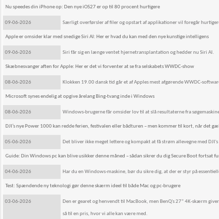
Nu speedes din iPhone op: Den nye iOS27 er op til 80 procent hurtigere
09-06-2026
Særligt overførsler af filer og opstart af applikationer vil foregår hur
Apple er omsider klar med snedige Siri AI: Her er hvad du kan med den nye kunstige intelligens
09-06-2026
Siri får sig en længe ventet hjernetransplantation og hedder nu Siri AI.
Skæbnesvanger aften for Apple: Her er det vi forventer at se fra selskabets WWDC-show
08-06-2026
Klokken 19.00 dansk tid går et af Apples mest afgørende WWDC-softwar
Microsoft synes endelig at opgive årelang Bing-tvang inde i Windows
08-06-2026
Windows-brugerne får omsider lov til at slå resultaterne fra søgemaskine
DJI’s nye Power 1000 kan redde ferien, festivalen eller bådturen – men kommer til kort, når det gæ
05-06-2026
Det bliver ikke meget lettere og kompakt at få strøm allevegne med DJI
Guide: Din Windows pc kan blive usikker denne måned – sådan sikrer du dig Secure Boot fortsat f
04-06-2026
Har du en Windows-maskine, bør du sikre dig, at der er styr på essentiell
Test: Spændende ny teknologi gør denne skærm ideel til både Mac og pc-brugere
03-06-2026
Den er gearet og henvendt til MacBook, men BenQ's 27” 4K-skærm giver og
så til en pris, hvor vi alle kan være med.